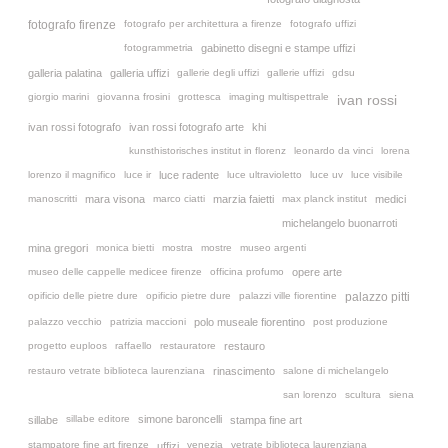
fotografo firenze
fotografo per architettura a firenze
fotografo uffizi
fotogrammetria
gabinetto disegni e stampe uffizi
galleria palatina
galleria uffizi
gallerie degli uffizi
gallerie uffizi
gdsu
giorgio marini
giovanna frosini
grottesca
imaging multispettrale
ivan rossi
ivan rossi fotografo
ivan rossi fotografo arte
khi
kunsthistorisches institut in florenz
leonardo da vinci
lorena
lorenzo il magnifico
luce ir
luce radente
luce ultravioletto
luce uv
luce visibile
manoscritti
mara visona
marco ciatti
marzia faietti
max planck institut
medici
michelangelo buonarroti
mina gregori
monica bietti
mostra
mostre
museo argenti
museo delle cappelle medicee firenze
officina profumo
opere arte
opificio delle pietre dure
opificio pietre dure
palazzi ville fiorentine
palazzo pitti
palazzo vecchio
patrizia maccioni
polo museale fiorentino
post produzione
progetto euploos
raffaello
restauratore
restauro
restauro vetrate biblioteca laurenziana
rinascimento
salone di michelangelo
san lorenzo
scultura
siena
sillabe editore
simone baroncelli
sillabe
stampa fine art
stampatore fine art firenze
venezia
vetrate biblioteca laurenziana
uffizi