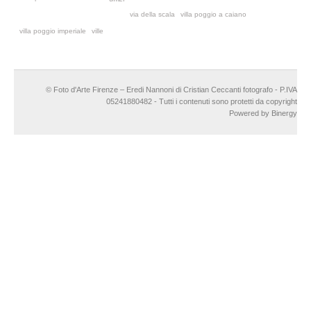
via della scala
villa poggio a caiano
villa poggio imperiale
ville
© Foto d'Arte Firenze – Eredi Nannoni di Cristian Ceccanti fotografo - P.IVA
05241880482 - Tutti i contenuti sono protetti da copyright
Powered by Binergy