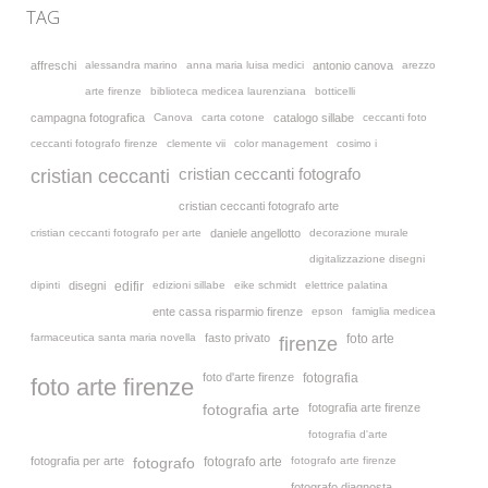
TAG
affreschi
alessandra marino
anna maria luisa medici
antonio canova
arezzo
arte firenze
biblioteca medicea laurenziana
botticelli
campagna fotografica
Canova
carta cotone
catalogo sillabe
ceccanti foto
ceccanti fotografo firenze
clemente vii
color management
cosimo i
cristian ceccanti fotografo
cristian ceccanti
cristian ceccanti fotografo arte
cristian ceccanti fotografo per arte
daniele angellotto
decorazione murale
digitalizzazione disegni
dipinti
disegni
edizioni sillabe
eike schmidt
elettrice palatina
edifir
ente cassa risparmio firenze
epson
famiglia medicea
farmaceutica santa maria novella
fasto privato
foto arte
firenze
foto d'arte firenze
fotografia
foto arte firenze
fotografia arte
fotografia arte firenze
fotografia d'arte
fotografia per arte
fotografo arte
fotografo arte firenze
fotografo
fotografo diagnosta