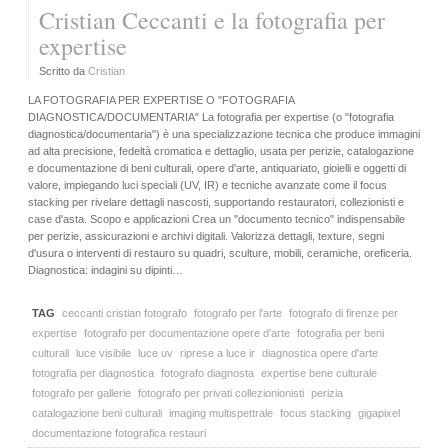
Cristian Ceccanti e la fotografia per
expertise
Scritto da
Cristian
LA FOTOGRAFIA PER EXPERTISE O "FOTOGRAFIA
DIAGNOSTICA/DOCUMENTARIA" La fotografia per expertise (o "fotografia
diagnostica/documentaria") è una specializzazione tecnica che produce immagini
ad alta precisione, fedeltà cromatica e dettaglio, usata per perizie, catalogazione
e documentazione di beni culturali, opere d'arte, antiquariato, gioielli e oggetti di
valore, impiegando luci speciali (UV, IR) e tecniche avanzate come il focus
stacking per rivelare dettagli nascosti, supportando restauratori, collezionisti e
case d'asta. Scopo e applicazioni Crea un "documento tecnico" indispensabile
per perizie, assicurazioni e archivi digitali. Valorizza dettagli, texture, segni
d'usura o interventi di restauro su quadri, sculture, mobili, ceramiche, oreficeria.
Diagnostica: indagini su dipinti…
TAG
ceccanti cristian fotografo
fotografo per l'arte
fotografo di firenze per
expertise
fotografo per documentazione opere d'arte
fotografia per beni
culturali
luce visibile
luce uv
riprese a luce ir
diagnostica opere d'arte
fotografia per diagnostica
fotografo diagnosta
expertise bene culturale
fotografo per gallerie
fotografo per privati collezionionisti
perizia
catalogazione beni culturali
imaging multispettrale
focus stacking
gigapixel
documentazione fotografica restauri