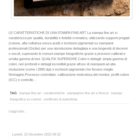
LE CARATTERISTICHE DI UNA STAMPA FINE ART La stampa fine art si
caratterizza per qualità, durabilità e fedeltà cromatica, utilizzando supporti pregiati
(cotone, alfa-cellulosa senza acidi) e inchiostri pigmentati su stampanti
professionali (Giclée) per una riproduzione dettagliata e una longevità di decenni
o secoli, superando le comuni stampe fotografiche grazie a processi calibrati e
un'alta gamma di toni. QUALITA' SUPERIORE Colori e dettagli: ampia gamma di
colori, neri profondi e dettagli incredibili grazie all'uso di stampanti ad alta
risoluzione (come i 2880 dpi) e inchiostri pigmentati che fissano meglio
l'immagine.Processo controllato: calibrazione meticolosa del monitor, profili colore
(ICC) e controllo…
TAG
stampa fine art
caratteristiche
stampatore fine art a firenze
stampa
fotografica su cotone
certificato di autenticita
Leggi tutto...
Lunedì, 15 Dicembre 2025 09:32