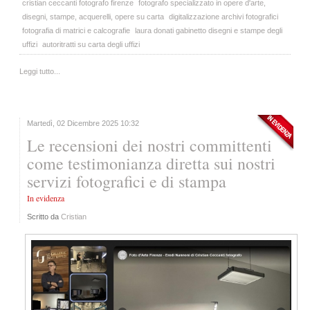
cristian ceccanti fotografo firenze
fotografo specializzato in opere d'arte,
disegni, stampe, acquerelli, opere su carta
digitalizzazione archivi fotografici
fotografia di matrici e calcografie
laura donati gabinetto disegni e stampe degli
uffizi
autoritratti su carta degli uffizi
Leggi tutto...
Martedì, 02 Dicembre 2025 10:32
Le recensioni dei nostri committenti
come testimonianza diretta sui nostri
servizi fotografici e di stampa
In evidenza
Scritto da
Cristian