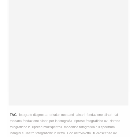
TAG
fotografo diagnosta
cristian ceccanti
alinari
fondazione alinari
faf
toscana fondazione alinari per la fotografia
riprese fotografiche uv
riprese
fotografiche ir
riprese multispettrali
macchina fotografica full spectrum
indagini su lastre fotografiche in vetro
luce ultravioletto
fluorescenza uv