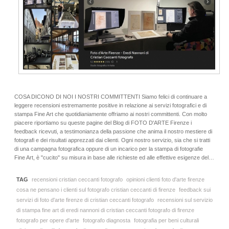
COSA DICONO DI NOI I NOSTRI COMMITTENTI Siamo felici di continuare a
leggere recensioni estremamente positive in relazione ai servizi fotografici e di
stampa Fine Art che quotidianiamente offriamo ai nostri committenti. Con molto
piacere riportiamo su queste pagine del Blog di FOTO D'ARTE Firenze i
feedback ricevuti, a testimonianza della passione che anima il nostro mestiere di
fotografi e dei risultati apprezzati dai clienti. Ogni nostro servizio, sia che si tratti
di una campagna fotografica oppure di un incarico per la stampa di fotografie
Fine Art, è "cucito" su misura in base alle richieste ed alle effettive esigenze del…
TAG
recensioni cristian ceccanti fotografo
opinioni clienti foto d'arte firenze
cosa ne pensano i clienti sul fotografo cristian ceccanti di firenze
feedback sui
servizi di foto d'arte firenze di cristian ceccanti fotografo
recensioni sul servizio
di stampa fine art di eredi nannoni di cristian ceccanti fotografo di firenze
fotografo per opere d'arte
fotografo diagnosta
fotografia per beni culturali