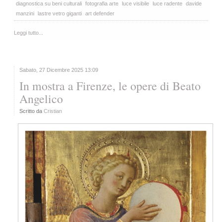
diagnostica su beni culturali
fotografia arte
luce visibile
luce radente
davide
manzini
lastre vetro giganti
art defender
Leggi tutto...
Sabato, 27 Dicembre 2025 13:09
In mostra a Firenze, le opere di Beato
Angelico
Scritto da
Cristian