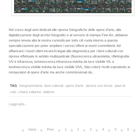
Nel corso degli anni dedicati alle riprese fotografiche delle opere d'arte, alla
digitalizzazione degli archivi fotografici e al servizio di stampa Fine Art, abbiamo
sempre tenuta alta la nostra curiosità per tutto ciò ruota intorno a questa
specializzazione per poter ampliare i servizi offerti ai nostri committenti. Ad
affiancare i nostri ultimi incarichi legati alla diagnostica per i beni culturali con
riprese effettuate in ambito multispettrale (fluorescenza ultravioletta, riflettografia
UV e infrarossa, luminescenza infrarossa indotta da luce visibile VIL e
luminescenza visibile indotta da luce visibile VIVL, falsi colori) rivolti soprattutto ai
restauratori di opere d'arte ma anche commissionati da…
TAG
fotogrammetria
beni culturali
opere d'arte
riprese con drone
piani di
volo
chiara vallarino
italdron
Leggi tutto...
Inizio
Prec
1
2
3
4
5
6