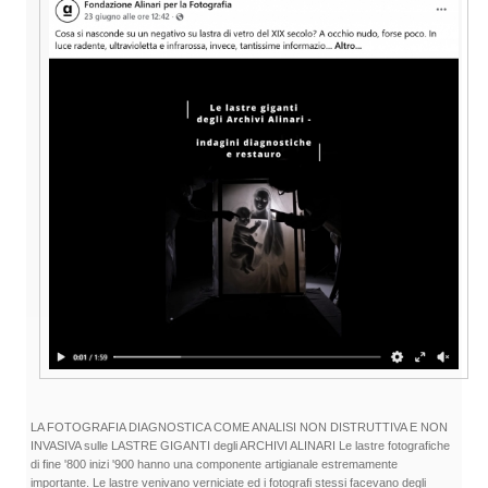
LA FOTOGRAFIA DIAGNOSTICA COME ANALISI NON DISTRUTTIVA E NON
INVASIVA sulle LASTRE GIGANTI degli ARCHIVI ALINARI Le lastre fotografiche
di fine '800 inizi '900 hanno una componente artigianale estremamente
importante. Le lastre venivano verniciate ed i fotografi stessi facevano degli