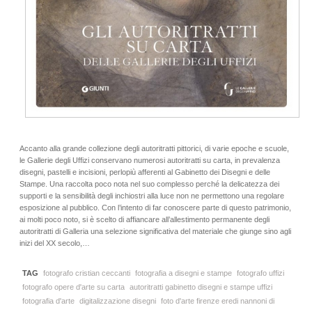
Accanto alla grande collezione degli autoritratti pittorici, di varie epoche e scuole,
le Gallerie degli Uffizi conservano numerosi autoritratti su carta, in prevalenza
disegni, pastelli e incisioni, perlopiù afferenti al Gabinetto dei Disegni e delle
Stampe. Una raccolta poco nota nel suo complesso perché la delicatezza dei
supporti e la sensibilità degli inchiostri alla luce non ne permettono una regolare
esposizione al pubblico. Con l’intento di far conoscere parte di questo patrimonio,
ai molti poco noto, si è scelto di affiancare all’allestimento permanente degli
autoritratti di Galleria una selezione significativa del materiale che giunge sino agli
inizi del XX secolo,…
TAG
fotografo cristian ceccanti
fotografia a disegni e stampe
fotografo uffizi
fotografo opere d'arte su carta
autoritratti gabinetto disegni e stampe uffizi
fotografia d'arte
digitalizzazione disegni
foto d'arte firenze eredi nannoni di