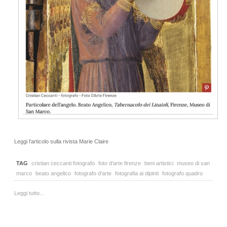
Leggi l'articolo sulla rivista Marie Claire
TAG
cristian ceccanti fotografo
foto d'arte firenze
beni artistici
museo di san
marco
beato angelico
fotografo d'arte
fotografia ai dipinti
fotografo quadro
Leggi tutto...