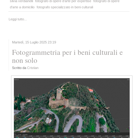
silvia verdianelli
fotografo di opere d'arte per expertise
fotografo di opere
d'arte a domicilio
fotografo specializzato in beni culturali
Leggi tutto...
Martedì, 15 Luglio 2025 23:19
Fotogrammetria per i beni culturali e
non solo
Scritto da
Cristian