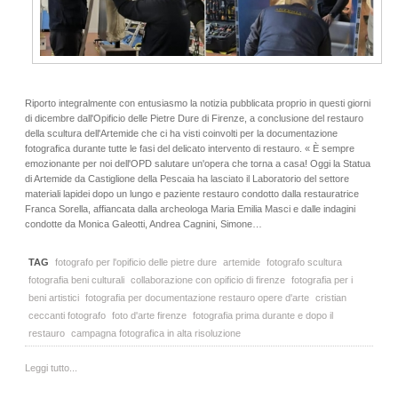
Riporto integralmente con entusiasmo la notizia pubblicata proprio in questi giorni
di dicembre dall'Opificio delle Pietre Dure di Firenze, a conclusione del restauro
della scultura dell'Artemide che ci ha visti coinvolti per la documentazione
fotografica durante tutte le fasi del delicato intervento di restauro. « È sempre
emozionante per noi dell'OPD salutare un'opera che torna a casa! Oggi la Statua
di Artemide da Castiglione della Pescaia ha lasciato il Laboratorio del settore
materiali lapidei dopo un lungo e paziente restauro condotto dalla restauratrice
Franca Sorella, affiancata dalla archeologa Maria Emilia Masci e dalle indagini
condotte da Monica Galeotti, Andrea Cagnini, Simone…
TAG
fotografo per l'opificio delle pietre dure
artemide
fotografo scultura
fotografia beni culturali
collaborazione con opificio di firenze
fotografia per i
beni artistici
fotografia per documentazione restauro opere d'arte
cristian
ceccanti fotografo
foto d'arte firenze
fotografia prima durante e dopo il
restauro
campagna fotografica in alta risoluzione
Leggi tutto...