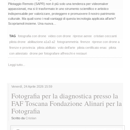
Pilotaggio Remoto (SAPR) non è più solo una tendenza per videomaker
appassionati, ma si è trasformato in uno strumento scientifico e artistico
indispensabile per valorizzare, proteggere e promuovere il nostro patrimonio
culturale. Ma quali sono i reali vantaggi di questa tecnologia applicata all'arte?
Scopriamoli insieme. Una nuova…
TAG
fotografia con drone
video con drone
riprese aeree
cristian ceccanti
pilota drone
abilitazione a1a3 a2
fotogrammetria
firenze
riprese con drone a
firenze e provincia
pilota abilitato
volo dell'arte
pilota certificato enac
pilota
con attestato
drone per fotografare affreschi e restauri
Leggi tutto...
Venerdì, 24 Aprile 2026 15:59
Fotografia per la diagnostica presso la
FAF Toscana Fondazione Alinari per la
Fotografia
Scritto da
Cristian