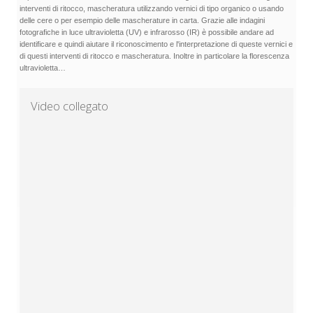
interventi di ritocco, mascheratura utilizzando vernici di tipo organico o usando
delle cere o per esempio delle mascherature in carta. Grazie alle indagini
fotografiche in luce ultravioletta (UV) e infrarosso (IR) è possibile andare ad
identificare e quindi aiutare il riconoscimento e l'interpretazione di queste vernici e
di questi interventi di ritocco e mascheratura. Inoltre in particolare la florescenza
ultravioletta…
Video collegato