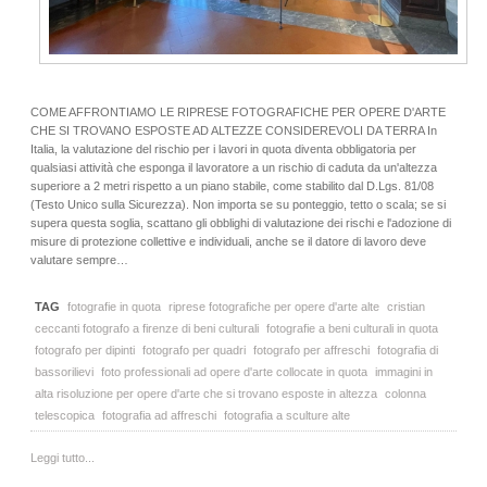
COME AFFRONTIAMO LE RIPRESE FOTOGRAFICHE PER OPERE D'ARTE
CHE SI TROVANO ESPOSTE AD ALTEZZE CONSIDEREVOLI DA TERRA In
Italia, la valutazione del rischio per i lavori in quota diventa obbligatoria per
qualsiasi attività che esponga il lavoratore a un rischio di caduta da un'altezza
superiore a 2 metri rispetto a un piano stabile, come stabilito dal D.Lgs. 81/08
(Testo Unico sulla Sicurezza). Non importa se su ponteggio, tetto o scala; se si
supera questa soglia, scattano gli obblighi di valutazione dei rischi e l'adozione di
misure di protezione collettive e individuali, anche se il datore di lavoro deve
valutare sempre…
TAG
fotografie in quota
riprese fotografiche per opere d'arte alte
cristian
ceccanti fotografo a firenze di beni culturali
fotografie a beni culturali in quota
fotografo per dipinti
fotografo per quadri
fotografo per affreschi
fotografia di
bassorilievi
foto professionali ad opere d'arte collocate in quota
immagini in
alta risoluzione per opere d'arte che si trovano esposte in altezza
colonna
telescopica
fotografia ad affreschi
fotografia a sculture alte
Leggi tutto...